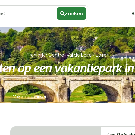
Zoeken
B
en?
Frankrijk
/
Centre-Val de Loire
/
Loiret
ten op een vakantiepark in 
1 Vakantieparken