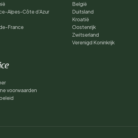
nië
België
ce-Alpes-Côte d'Azur
Duitsland
Kroatië
de-France
Oostenrijk
Zwitserland
Verenigd Koninkrijk
ice
mer
ne voorwaarden
beleid