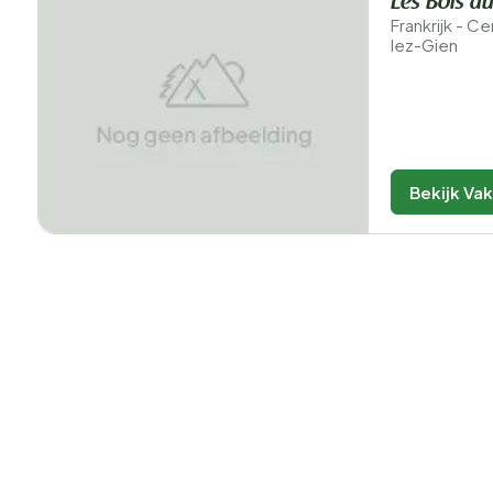
Les Bois d
Frankrijk - Ce
lez-Gien
Bekijk Va