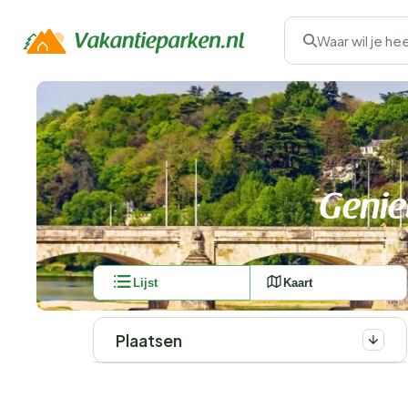
Waar wil je he
Genie
Lijst
Kaart
Plaatsen