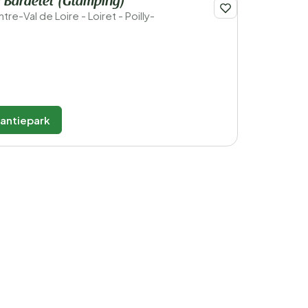
u Bardelet (Glamping)
ntre-Val de Loire - Loiret - Poilly-
kantiepark