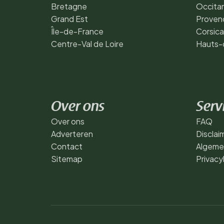
Bretagne
Occita
Grand Est
Proven
Île-de-France
Corsica
Centre-Val de Loire
Hauts-
Over ons
Serv
Over ons
FAQ
Adverteren
Disclai
Contact
Algeme
Sitemap
Privacy