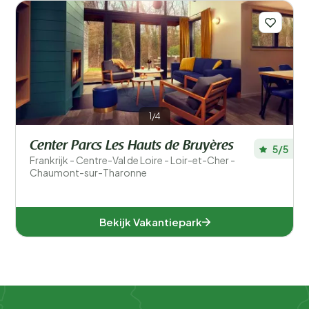
Voor kinderen
Eten en drinken
Algemene parkfaciliteiten
1/4
Sport en recreatie
Center Parcs Les Hauts de Bruyères
5/5
Frankrijk - Centre-Val de Loire - Loir-et-Cher -
Zwemmen
Chaumont-sur-Tharonne
Wellness
Bekijk Vakantiepark
Ligging
Verblijfstype
Speciale voorkeuren