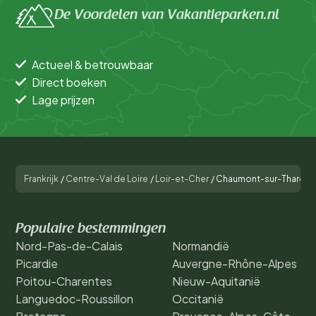
Aanbieder
De Voordelen van Vakantieparken.nl
Faciliteiten accommodatie
Actueel & betrouwbaar
Accommodatiegrootte
Direct boeken
Lage prijzen
Aantal slaapkamers
Aantal badkamers
Frankrijk
/
Centre-Val de Loire
/
Loir-et-Cher
/
Chaumont-sur-Tharonn
Populaire bestemmingen
Nord-Pas-de-Calais
Normandië
Picardie
Auvergne-Rhône-Alpes
Poitou-Charentes
Nieuw-Aquitanië
Languedoc-Roussillon
Occitanië