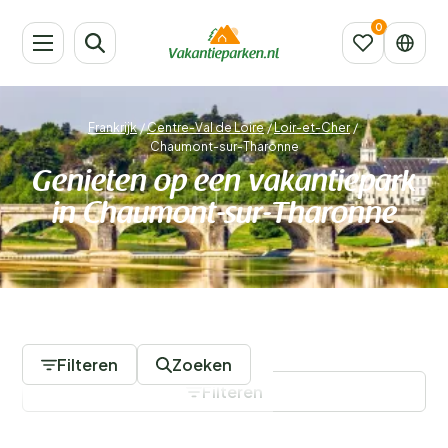
Frankrijk
/
Centre-Val de Loire
/
Loir-et-Cher
/
Chaumont-sur-Tharonne
Genieten op een vakantiepark
in Chaumont-sur-Tharonne
1 Vakantieparken
Filteren
Zoeken
Filteren
Filters opslaan