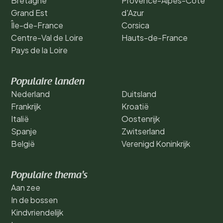
Bretagne
Provence-Alpes-Côte
Grand Est
d'Azur
Île-de-France
Corsica
Centre-Val de Loire
Hauts-de-France
Pays de la Loire
Populaire landen
Nederland
Duitsland
Frankrijk
Kroatië
Italië
Oostenrijk
Spanje
Zwitserland
België
Verenigd Koninkrijk
Populaire thema's
Aan zee
In de bossen
Kindvriendelijk