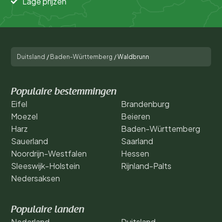
Lage prijzen
Duitsland
/
Baden-Württemberg
/
Waldbrunn
Populaire bestemmingen
Eifel
Brandenburg
Moezel
Beieren
Harz
Baden-Württemberg
Sauerland
Saarland
Noordrijn-Westfalen
Hessen
Sleeswijk-Holstein
Rijnland-Palts
Nedersaksen
Populaire landen
Nederland
Duitsland