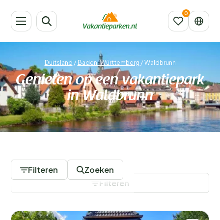
Duitsland
/
Baden-Württemberg
/
Waldbrunn
Genieten op een vakantiepark
in Waldbrunn
2 Vakantieparken
Filteren
Zoeken
Filteren
Filters opslaan