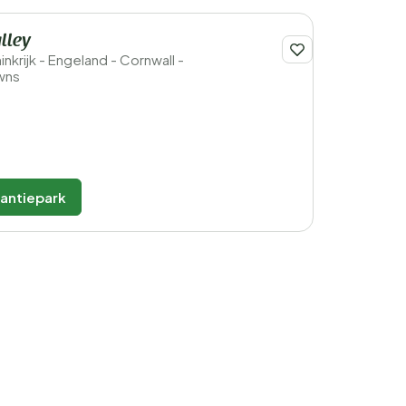
alley
nkrijk - Engeland - Cornwall -
wns
kantiepark