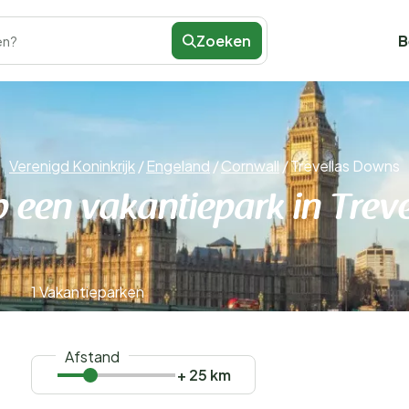
Zoeken
B
en?
Verenigd Koninkrijk
/
Engeland
/
Cornwall
/
Trevellas Downs
p een vakantiepark in Trev
1 Vakantieparken
Afstand
+ 25 km