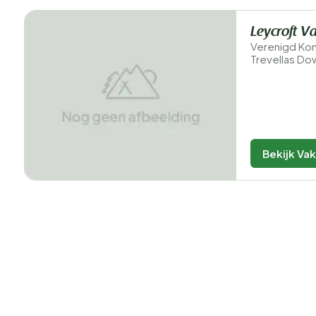
Leycroft V
Verenigd Koni
Trevellas Do
Bekijk Va