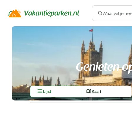
Waar wil je he
Genieten o
Lijst
Kaart