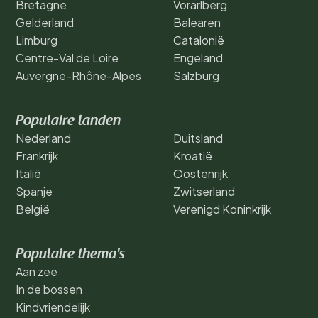
Bretagne
Vorarlberg
Gelderland
Balearen
Limburg
Catalonië
Centre-Val de Loire
Engeland
Auvergne-Rhône-Alpes
Salzburg
Populaire landen
Nederland
Duitsland
Frankrijk
Kroatië
Italië
Oostenrijk
Spanje
Zwitserland
België
Verenigd Koninkrijk
Populaire thema's
Aan zee
In de bossen
Kindvriendelijk