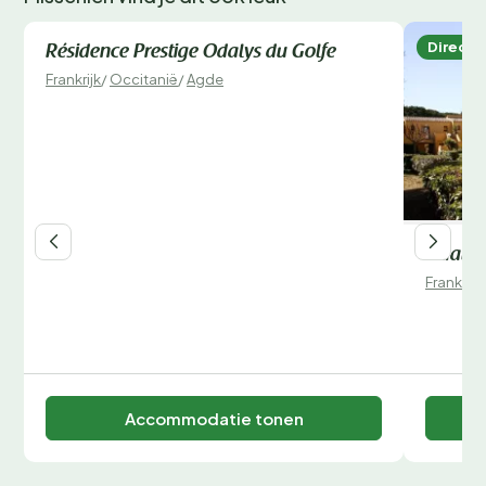
Direct te boeken
Direct 
Résidence Prestige Odalys du Golfe
Frankrijk
/
Occitanië
/
Agde
Odalys
Frankrijk
Accommodatie tonen