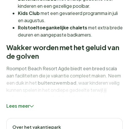
kinderen en een gezellige poolbar.
Kids Club
met een gevarieerd programma in juli
en augustus.
Rolstoeltoegankelijke chalets
met extra brede
deuren en aangepaste badkamers.
Wakker worden met het geluid van
de golven
Roompot Beach Resort Agde biedt een breed scala
aan faciliteiten die je vakantie compleet maken. Neem
een duik in het
buitenzwembad
, waar kinderen veilig
kunnen spelen in het ondiepe gedeelte terwijl jij
ontspant op een comfortabele ligstoel. Voor de
kleintjes is er de
Kids Club
, die in de zomermaanden
Lees meer
een scala aan activiteiten organiseert, van knutselen
tot spannende speurtochten.
Over het vakantiepark