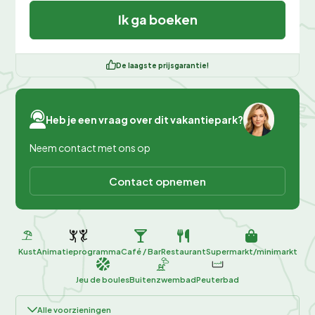
Ik ga boeken
De laagste prijsgarantie!
Heb je een vraag over dit vakantiepark?
Neem contact met ons op
Contact opnemen
Kust
Animatieprogramma
Café / Bar
Restaurant
Supermarkt/minimarkt
Jeu de boules
Buitenzwembad
Peuterbad
Alle voorzieningen