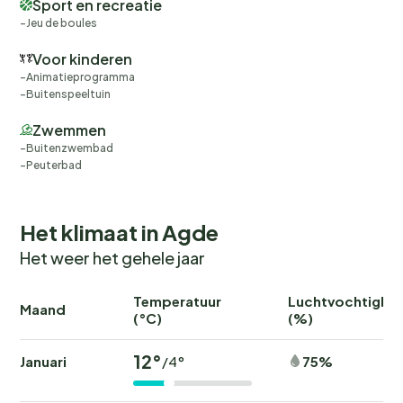
Sport en recreatie
Jeu de boules
Voor kinderen
Animatieprogramma
Buitenspeeltuin
Zwemmen
Buitenzwembad
Peuterbad
Het klimaat in Agde
Het weer het gehele jaar
Temperatuur
Luchtvochtighei
Maand
(°C)
(%)
12°
Januari
75%
/4°