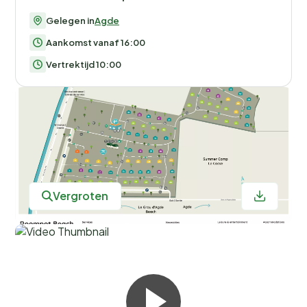
Ben je sportief aangelegd? Huur een fiets en verken
Gelegen in
Agde
de prachtige omgeving, of neem deel aan een van de
Aankomst vanaf 16:00
vele sportieve activiteiten die het park te bieden
heeft. En als het weer even niet meezit, kun je terecht
Vertrektijd 10:00
in de gezellige recreatieruimte of genieten van een
heerlijke maaltijd in het parkrestaurant.
Proef de Zuid-Franse keuken
Het restaurant op Roompot Beach Resort Agde is een
culinaire ontdekkingstocht op zich. Proef de lokale
Vergroten
gerechten, zoals verse vis en zonovergoten groenten,
vergezeld van een glas lokale wijn. Voor een snelle hap
kun je terecht bij de mini-markt, waar je ook verse
producten vindt om zelf een maaltijd te bereiden in je
chalet. En vergeet niet de thema-avonden, waar je
kunt genieten van buffetten en lokale specialiteiten.