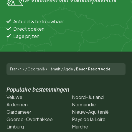
De Voordelen van Vakantieparken.nl
Actueel & betrouwbaar
Direct boeken
Lage prijzen
Frankrijk
/
Occitanië
/
Hérault
/
Agde
/
Beach Resort Agde
Populaire bestemmingen
Veluwe
Noord-Jutland
Ardennen
Normandië
Gardameer
Nieuw-Aquitanië
Goeree-Overflakkee
Pays de la Loire
Limburg
Marche