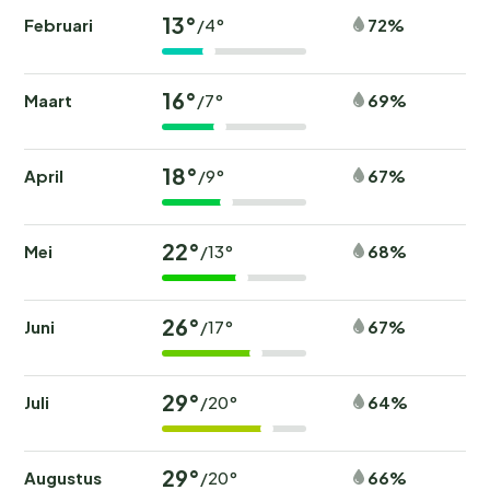
13°
Februari
72%
/4°
16°
Maart
69%
/7°
18°
April
67%
/9°
22°
Mei
68%
/13°
26°
Juni
67%
/17°
29°
Juli
64%
/20°
29°
Augustus
66%
/20°