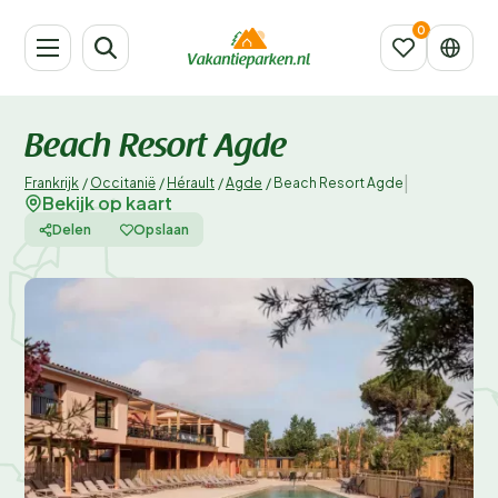
Beach Resort Agde
|
Frankrijk
/
Occitanië
/
Hérault
/
Agde
/
Beach Resort Agde
Bekijk op kaart
Delen
Opslaan