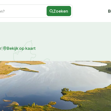
Zoeken
B
en?
Bekijk op kaart
r
|