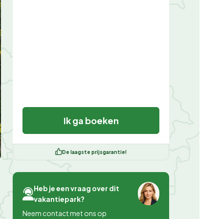
Ik ga boeken
De laagste prijsgarantie!
Heb je een vraag over dit
vakantiepark?
Neem contact met ons op