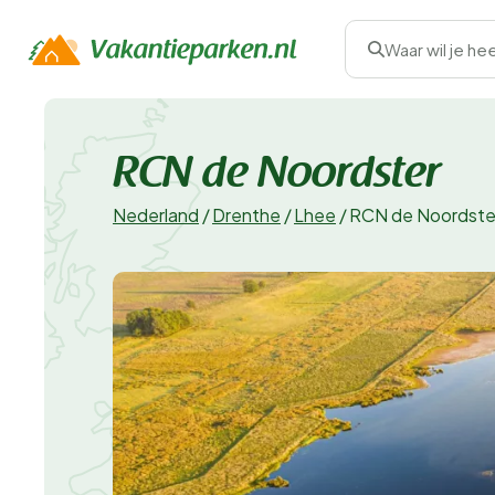
Waar wil je he
RCN de Noordster
Nederland
/
Drenthe
/
Lhee
/
RCN de Noordste