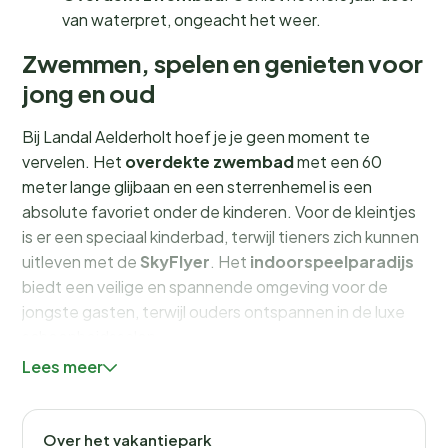
van waterpret, ongeacht het weer.
Zwemmen, spelen en genieten voor
jong en oud
Bij Landal Aelderholt hoef je je geen moment te
vervelen. Het
overdekte zwembad
met een 60
meter lange glijbaan en een sterrenhemel is een
absolute favoriet onder de kinderen. Voor de kleintjes
is er een speciaal kinderbad, terwijl tieners zich kunnen
uitleven met de
SkyFlyer
. Het
indoorspeelparadijs
biedt een veilige en spannende omgeving voor de
jongste gasten, terwijl ouders ontspannen in de luxe
schoonheidssalon.
Lees meer
Sportievelingen kunnen hun hart ophalen met de
diverse sportvoorzieningen, zoals tennisbanen en
fietsverhuur. Ontdek de prachtige omgeving van
Over het vakantiepark