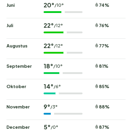
20°
Juni
74%
/10°
22°
Juli
76%
/12°
22°
Augustus
77%
/12°
18°
September
81%
/10°
14°
Oktober
85%
/6°
9°
November
88%
/3°
5°
December
87%
/0°