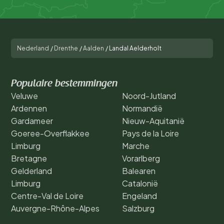
Nederland
/
Drenthe
/
Aalden
/
Landal Aelderholt
Populaire bestemmingen
Veluwe
Noord-Jutland
Ardennen
Normandië
Gardameer
Nieuw-Aquitanië
Goeree-Overflakkee
Pays de la Loire
Limburg
Marche
Bretagne
Vorarlberg
Gelderland
Balearen
Limburg
Catalonië
Centre-Val de Loire
Engeland
Auvergne-Rhône-Alpes
Salzburg