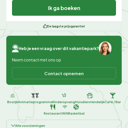
Ik ga boeken
De laagste prijsgarantie!
Heb je een vraag over dit vakantiepark?
Neem contact met ons op
Contact opnemen
Bosrijk
Animatieprogramma
Kinderopvang
Huisdiervriendelijk
Café / Bar
Restaurant
Wifi
Basketbal
Alle voorzieningen