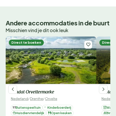
Andere accommodaties in de buurt
Misschien vind je dit ook leuk
Direct te boeken
Direct 
Landal Orveltermarke
Moleca
Nederland
/
Drenthe
/
Orvelte
Nederla
Buitenspeeltuin
Kinderboerderij
Wasse
Huisdiervriendelijk
Open keuken
Binn