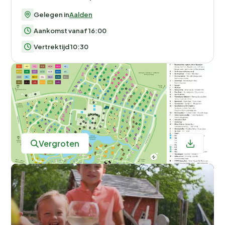
Drenthe met zijn 1.100 kilometer aan fietspaden en
Gelegen in
Aalden
pittoreske dorpjes. En voor een unieke ervaring wandel
Aankomst vanaf 16:00
je over het Boomkroonpad, hoog tussen de
boomtoppen.
Vertrektijd 10:30
Culinair genieten op het park
Na een dag vol avontuur kun je heerlijk dineren in
de
brasserie
. Geniet van een gevarieerd menu in een
sfeervolle setting. Voor een snelle hap of een gezellige
borrel kun je terecht in de bar of het café. En voor de
Vergroten
zelfkoks onder ons is er een winkel op het park waar je
alle benodigdheden vindt voor een heerlijke maaltijd in
je eigen accommodatie.
Het restaurant biedt ook thema-avonden en
buffetten, met speciale aandacht voor vegetarische
en allergievriendelijke opties. Proef lokale