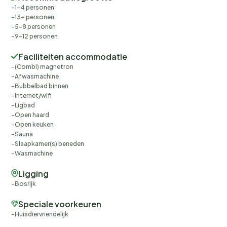
1-4 personen
Wil jij een vakantie vol plezier en ontspanning? Boek nu
13+ personen
jouw verblijf bij Landal Aelderholt en ontdek zelf
5-8 personen
waarom dit park zo geliefd is! Wees er snel bij, want
9-12 personen
populaire periodes zijn snel volgeboekt.
Faciliteiten accommodatie
(Combi) magnetron
Afwasmachine
Bubbelbad binnen
Internet/wifi
Ligbad
Open haard
Open keuken
Sauna
Slaapkamer(s) beneden
Wasmachine
Ligging
Bosrijk
Speciale voorkeuren
Huisdiervriendelijk