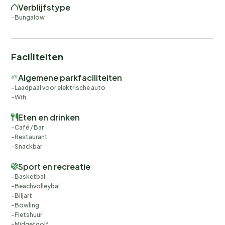
Verblijfstype
Bungalow
Faciliteiten
Algemene parkfaciliteiten
Laadpaal voor elektrische auto
Wifi
Eten en drinken
Café / Bar
Restaurant
Snackbar
Sport en recreatie
Basketbal
Beachvolleybal
Biljart
Bowling
Fietshuur
Midgetgolf