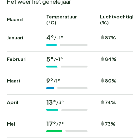
Het weer het gehele jaar
Temperatuur
Luchtvochtighei
Maand
(°C)
(%)
4°
Januari
87%
/-1°
5°
Februari
84%
/-1°
9°
Maart
80%
/1°
13°
April
74%
/3°
17°
Mei
73%
/7°