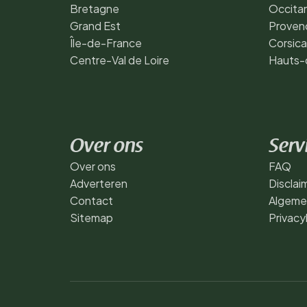
Bretagne
Occita
Grand Est
Proven
Île-de-France
Corsica
Centre-Val de Loire
Hauts-
Over ons
Serv
Over ons
FAQ
Adverteren
Disclai
Contact
Algeme
Sitemap
Privacy