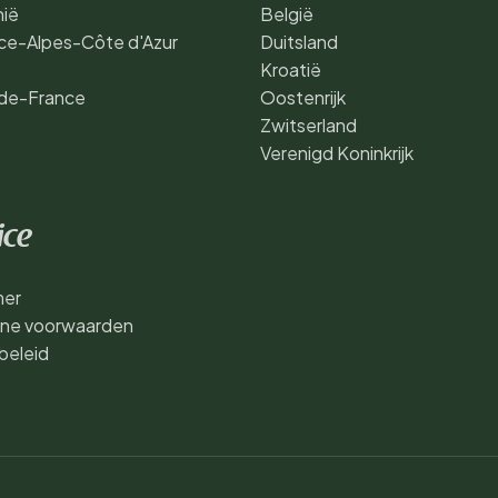
nië
België
ce-Alpes-Côte d'Azur
Duitsland
Kroatië
de-France
Oostenrijk
Zwitserland
Verenigd Koninkrijk
ice
mer
ne voorwaarden
beleid