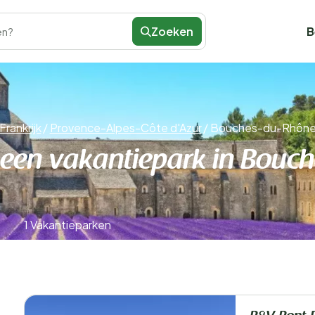
Zoeken
B
en?
Frankrijk
/
Provence-Alpes-Côte d'Azur
/
Bouches-du-Rhôn
 een vakantiepark in Bouc
1 Vakantieparken