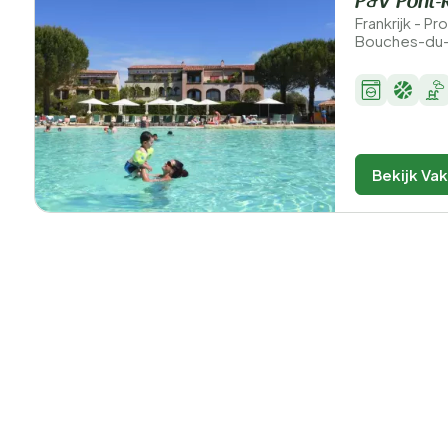
P&V Pont-
Frankrijk - 
Bouches-du-
Bekijk Va