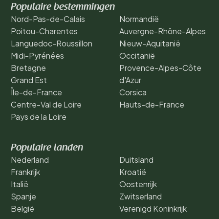
Populaire bestemmingen
Nord-Pas-de-Calais
Normandië
Poitou-Charentes
Auvergne-Rhône-Alpes
Languedoc-Roussillon
Nieuw-Aquitanië
Midi-Pyrénées
Occitanië
Bretagne
Provence-Alpes-Côte
Grand Est
d'Azur
Île-de-France
Corsica
Centre-Val de Loire
Hauts-de-France
Pays de la Loire
Populaire landen
Nederland
Duitsland
Frankrijk
Kroatië
Italië
Oostenrijk
Spanje
Zwitserland
België
Verenigd Koninkrijk