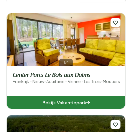
onvergetelijk avontuur in deze prachtige regio van
Frankrijk.
Meer lezen
Filters opslaan
Algemene parkfaciliteiten
1/4
Sport en recreatie
Center Parcs Le Bois aux Daims
Frankrijk - Nieuw-Aquitanië - Vienne - Les Trois-Moutiers
Zwemmen
Wellness
Bekijk Vakantiepark
Faciliteiten accommodatie