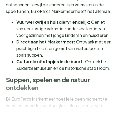
ontspannen terwijl de kinderen zich vermaken in de
speeltuinen, EuroParcs Markermeer heeft het allemaal.
Vuurwerkvrij en huisdiervriendelijk:
Geniet
van een rustige vakantie zonder knallen, ideaal
voor gezinnen met jonge kinderen en huisdieren.
Direct aan het Markermeer:
Ontwaak met een
prachtig uitzicht en geniet van watersporten
zoals suppen.
Culturele uitstapjes in de buurt:
Ontdek het
Zuiderzeemuseum en de historische stad Hoorn.
Suppen, spelen en de natuur
ontdekken
Bij EuroParcs Markermeer hoef je je geen moment te
vervelen. Voor de avontuurlijke zielen zijn er tal van
sportieve activiteiten zoals
suppen
op het