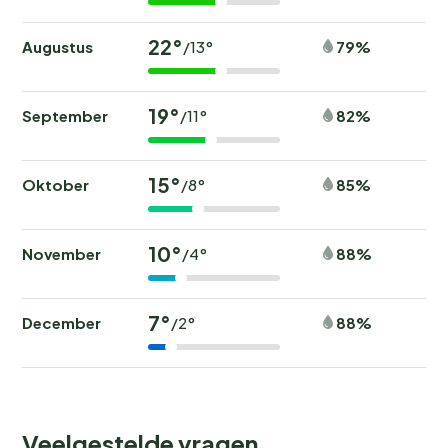
22°
Augustus
79%
/13°
19°
September
82%
/11°
15°
Oktober
85%
/8°
10°
November
88%
/4°
7°
December
88%
/2°
Veelgestelde vragen