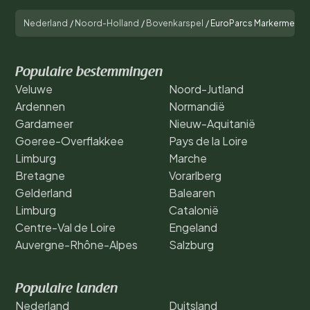
Nederland
/
Noord-Holland
/
Bovenkarspel
/
EuroParcs Markermeer
Populaire bestemmingen
Veluwe
Noord-Jutland
Ardennen
Normandië
Gardameer
Nieuw-Aquitanië
Goeree-Overflakkee
Pays de la Loire
Limburg
Marche
Bretagne
Vorarlberg
Gelderland
Balearen
Limburg
Catalonië
Centre-Val de Loire
Engeland
Auvergne-Rhône-Alpes
Salzburg
Populaire landen
Nederland
Duitsland