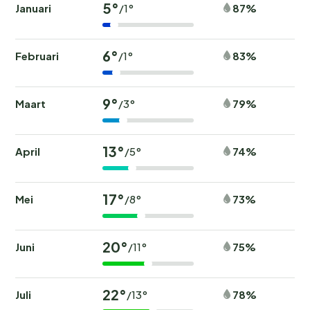
5°
Januari
87%
/1°
6°
Februari
83%
/1°
9°
Maart
79%
/3°
13°
April
74%
/5°
17°
Mei
73%
/8°
20°
Juni
75%
/11°
22°
Juli
78%
/13°