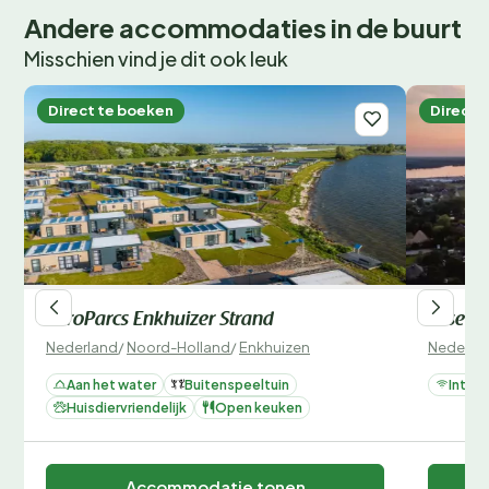
Andere accommodaties in de buurt
Misschien vind je dit ook leuk
Direct te boeken
Direct 
EuroParcs Enkhuizer Strand
IJsselh
Nederland
/
Noord-Holland
/
Enkhuizen
Nederla
Aan het water
Buitenspeeltuin
Intern
Huisdiervriendelijk
Open keuken
Accommodatie tonen