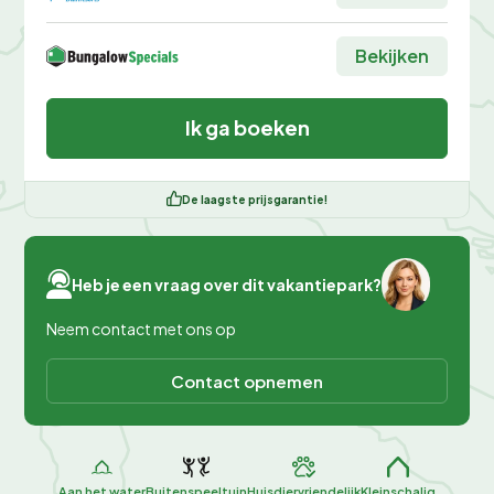
Bekijken
Ik ga boeken
De laagste prijsgarantie!
Heb je een vraag over dit vakantiepark?
Neem contact met ons op
Contact opnemen
Aan het water
Buitenspeeltuin
Huisdiervriendelijk
Kleinschalig