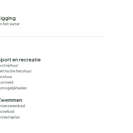
Ligging
n het water
Sport en recreatie
otverhuur
ektrische fietshuur
etshuur
ortveld
smogelijkheden
Zwemmen
innenzwembad
euterbad
creatieplas