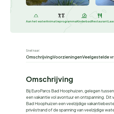
Aan het water
Animatieprogramma
Kinderbad
Restaurant
Laad
Snel naar:
Omschrijving
Voorzieningen
Veelgestelde v
Omschrijving
Bij EuroParcs Bad Hoophuizen, gelegen tussen
een vakantie vol avontuur en ontspanning. Dit va
Bad Hoophuizen een veelzijdige vakantiebestem
privéstrand of de spanning van veelzijdige wate