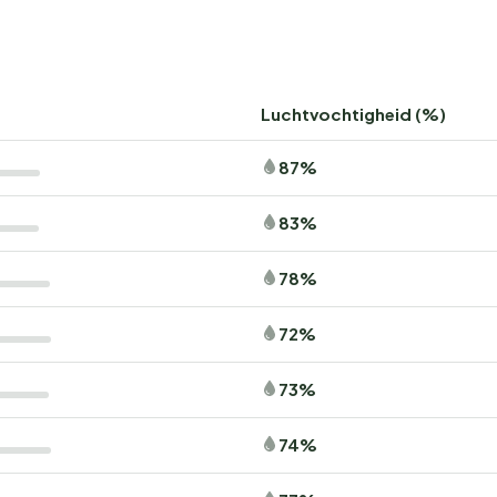
Luchtvochtigheid (%)
87%
83%
78%
72%
73%
74%