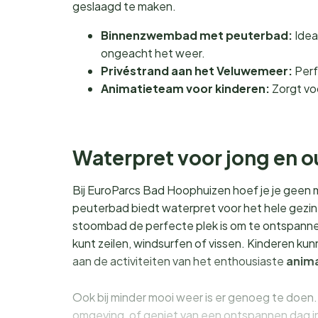
geslaagd te maken.
Binnenzwembad met peuterbad:
Idea
ongeacht het weer.
Privéstrand aan het Veluwemeer:
Perf
Animatieteam voor kinderen:
Zorgt voo
Waterpret voor jong en 
Bij EuroParcs Bad Hoophuizen hoef je je geen
peuterbad biedt waterpret voor het hele gezin,
stoombad de perfecte plek is om te ontspannen
kunt zeilen, windsurfen of vissen. Kinderen ku
aan de activiteiten van het enthousiaste
anim
Ook bij minder mooi weer is er genoeg te doen. 
omgeving, of geniet van een ontspannen dag in 