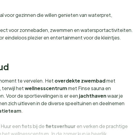
al voor gezinnen die willen genieten van waterpret,
ect voor zonnebaden, zwemmen en watersportactiviteiten.
r eindeloos plezier en entertainment voor de kleintjes.
oud
 moment te vervelen. Het
overdekte zwembad
met
 terwijl het
wellnesscentrum
met Finse sauna en
. Voor de sportievelingen is er een
jachthaven
waar je
nnen zich uitleven in de diverse speeltuinen en deelnemen
atieteam
.
Huur een fiets bij de
fietsverhuur
en verken de prachtige
het wellnesscentrum. In de zomer kun je heerlijk