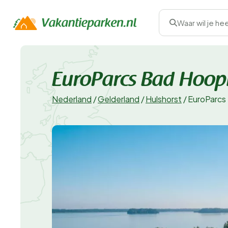
Waar wil je he
EuroParcs Bad Hoop
Nederland
/
Gelderland
/
Hulshorst
/
EuroParcs