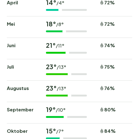
14°
April
72%
/4°
18°
Mei
72%
/8°
21°
Juni
74%
/11°
23°
Juli
75%
/13°
23°
Augustus
76%
/13°
19°
September
80%
/10°
15°
Oktober
84%
/7°