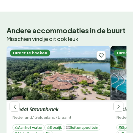
Andere accommodaties in de buurt
Misschien vind je dit ook leuk
Direct te boeken
Direct 
Landal Stroombroek
Réside
Nederland
/
Gelderland
/
Braamt
Nederla
Aan het water
Bosrijk
Buitenspeeltuin
Sport