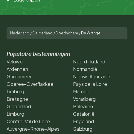
Nederland
/
Gelderland
/
Doetinchem
/
De Wrange
Populaire bestemmingen
Veluwe
Noord-Jutland
Ardennen
Normandië
Gardameer
Nieuw-Aquitanië
Goeree-Overflakkee
Pays de la Loire
Limburg
Marche
Bretagne
Vorarlberg
Gelderland
Balearen
Limburg
Catalonië
Centre-Val de Loire
Engeland
Auvergne-Rhône-Alpes
Salzburg