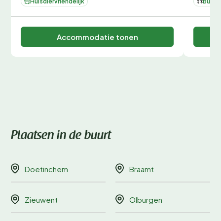
Huisdiervriendelijk
Buite
Accommodatie tonen
Plaatsen in de buurt
Doetinchem
Braamt
Zieuwent
Olburgen