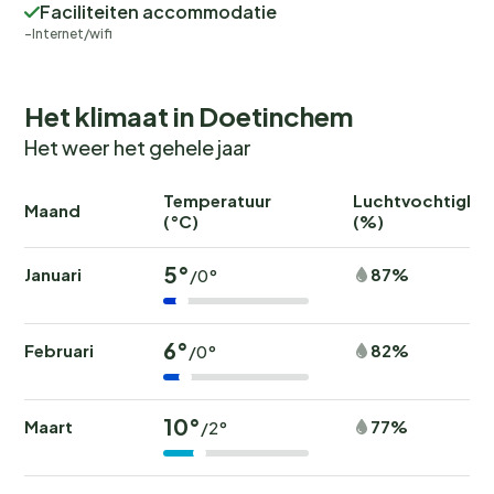
Faciliteiten accommodatie
Internet/wifi
Het klimaat in Doetinchem
Het weer het gehele jaar
Temperatuur
Luchtvochtighei
Maand
(°C)
(%)
5°
Januari
87%
/0°
6°
Februari
82%
/0°
10°
Maart
77%
/2°