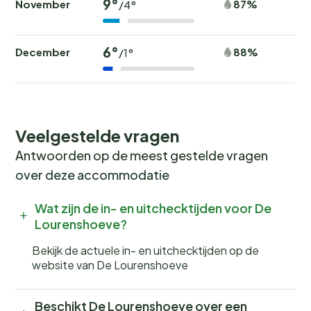
9°
November
87%
/4°
vogels en de geur van verse broodjes? Boek nu jouw
plek bij
Vakantiepark De Lourenshoeve
en beleef
een onvergetelijke kampeervakantie! Wees er snel bij,
6°
December
88%
/1°
want populaire periodes zijn snel volgeboekt.
Veelgestelde vragen
Antwoorden op de meest gestelde vragen
over deze accommodatie
Wat zijn de in- en uitchecktijden voor De
Lourenshoeve?
Bekijk de actuele in- en uitchecktijden op de
website van De Lourenshoeve
Beschikt De Lourenshoeve over een