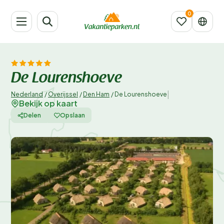
De Lourenshoeve
|
Nederland
/
Overijssel
/
Den Ham
/
De Lourenshoeve
Bekijk op kaart
Delen
Opslaan