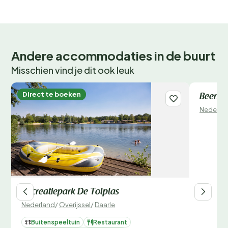
Andere accommodaties in de buurt
Misschien vind je dit ook leuk
Direct te boeken
Direct 
Beerze 
Nederla
Recreatiepark De Tolplas
Nederland
/
Overijssel
/
Daarle
Buitenspeeltuin
Restaurant