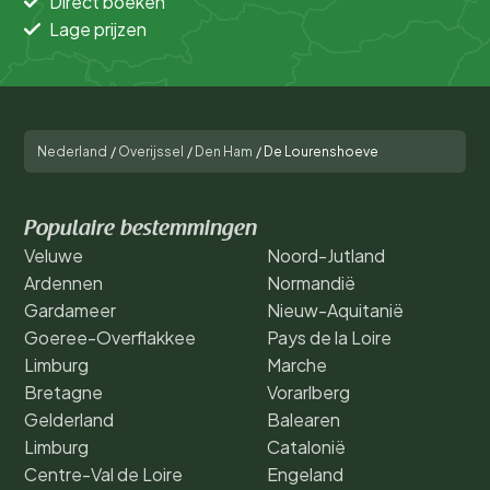
Direct boeken
Lage prijzen
Nederland
/
Overijssel
/
Den Ham
/
De Lourenshoeve
Populaire bestemmingen
Veluwe
Noord-Jutland
Ardennen
Normandië
Gardameer
Nieuw-Aquitanië
Goeree-Overflakkee
Pays de la Loire
Limburg
Marche
Bretagne
Vorarlberg
Gelderland
Balearen
Limburg
Catalonië
Centre-Val de Loire
Engeland