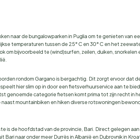
trekken naar de bungalowparken in Puglia om te genieten van e
jkse temperaturen tussen de 25° C en 30° C en het zeewater
ook om bijvoorbeeld te (wind)surfen, zeilen, duiken, snorkelen
ië.
t noorden rondom Gargano is bergachtig. Dit zorgt ervoor dat d
speelt hier slim op in door een fietsverhuurservice aan te bi
tst genoemde categorie fietsen komt prima tot zijn recht in
 je naast mountainbiken en hiken diverse rotswoningen bewond
te is de hoofdstad van de provincie, Bari. Direct gelegen aan
it Bari naar onder meer Durrës in Albanië en Dubrovnik in Kr