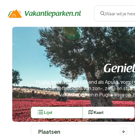
Waar wil je he
Geniet
Puglia, bij ons beter bekend als Apulië, vorm
onder liefhebbers van zon-, zee- en stran
vakantieparken in Puglia als je op 
Lijst
Kaart
Plaatsen