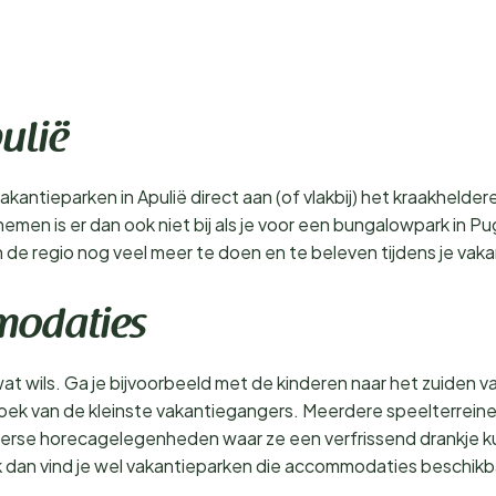
ulië
 vakantieparken in Apulië direct aan (of vlakbij) het kraakhelde
en is er dan ook niet bij als je voor een bungalowpark in Pugl
in de regio nog veel meer te doen en te beleven tijdens je vak
mmodaties
at wils. Ga je bijvoorbeeld met de kinderen naar het zuiden v
bezoek van de kleinste vakantiegangers. Meerdere speelterrei
iverse horecagelegenheden waar ze een verfrissend drankje ku
k dan vind je wel vakantieparken die accommodaties beschikb