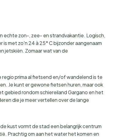
en echte zon-, zee- en strandvakantie. Logisch,
 is met zo'n 24 à 25° C bijzonder aangenaam
 en jetskiën. Zomaar wat van de
e regio prima al fietsend en/of wandelend is te
eden. Je kunt er gewone fietsen huren, maar ook
 het gebied rondom schiereiland Gargano en het
eren die je meer vertellen over de lange
 de kust vormt de stad een belangrijk centrum
oatië. Prachtig om aan het water het komen en