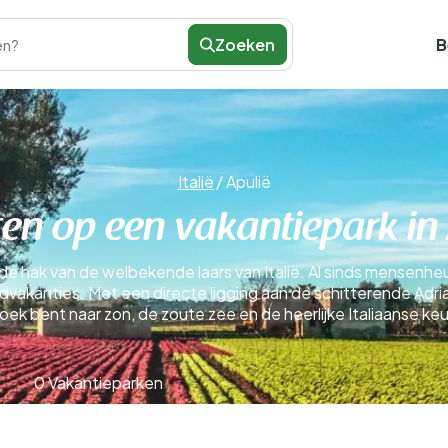
Zoeken
B
en?
Italië
/
Apulië
en op een vakantiepark in
t de hak van de welbekende laars van Italië. Al sinds mensenheu
dvakanties. Met een directe ligging aan de schitterende Adriat
zoek bent naar zon, de zoute zee en de heerlijke Italiaanse keu
0 Vakantieparken