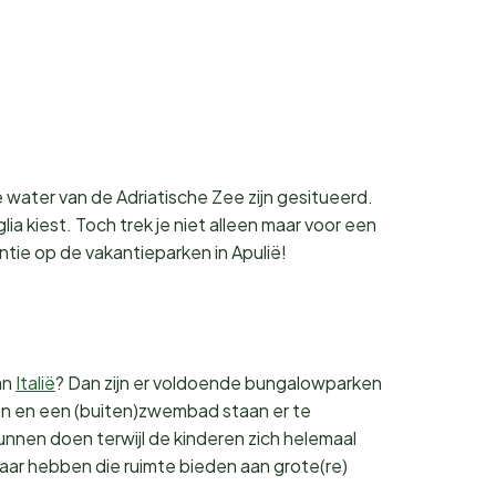
re water van de Adriatische Zee zijn gesitueerd.
ia kiest. Toch trek je niet alleen maar voor een
antie op de vakantieparken in Apulië!
an
Italië
? Dan zijn er voldoende bungalowparken
nen en een (buiten)zwembad staan er te
nnen doen terwijl de kinderen zich helemaal
aar hebben die ruimte bieden aan grote(re)