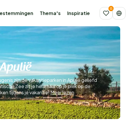
estemmingen
Thema's
Inspiratie
 Apulië
genis zijn de vakantieparken in Apulië geliefd
ische Zee zit je helemaal op je plek op de
ken tijdens je vakantie!
Meer lezen