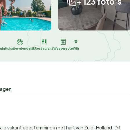
+ 123 foto's
uin
Huisdiervriendelijk
Restaurant
Wasserette
Wifi
ragen
eale vakantiebestemming in het hart van Zuid-Holland. Dit