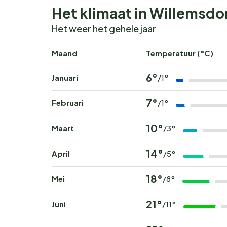
Het klimaat in Willemsdo
Het weer het gehele jaar
Maand
Temperatuur (°C)
6°
Januari
/1°
7°
Februari
/1°
10°
Maart
/3°
14°
April
/5°
18°
Mei
/8°
21°
Juni
/11°