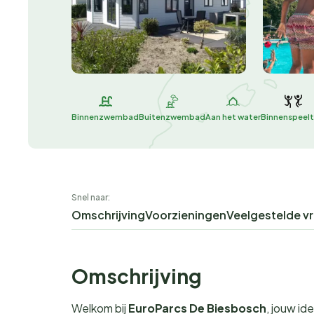
Binnenzwembad
Buitenzwembad
Aan het water
Binnenspeelt
Snel naar:
Omschrijving
Voorzieningen
Veelgestelde v
Omschrijving
Welkom bij
EuroParcs De Biesbosch
, jouw id