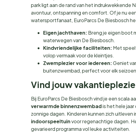
park ligt aan de rand van het indrukwekkende 
avontuur, ontspanning en comfort. Of je nu een
watersportfanaat, EuroParcs De Biesbosch heef
Eigen jachthaven:
Breng je eigen boot m
waterwegen van De Biesbosch.
Kindvriendelijke faciliteiten:
Met speelt
volop vermaak voor de kleintjes.
Zwemplezier voor iedereen:
Geniet va
buitenzwembad, perfect voor elk seizoen
Vind jouw vakantieplezier
Bij EuroParcs De Biesbosch vind je een scala aa
verwarmde binnenzwembad
is het hele jaa
zonnige dagen. Kinderen kunnen zich uitleven i
indoorspeeltuin
voor regenachtige dagen. Het
gevarieerd programma vol leuke activiteiten.