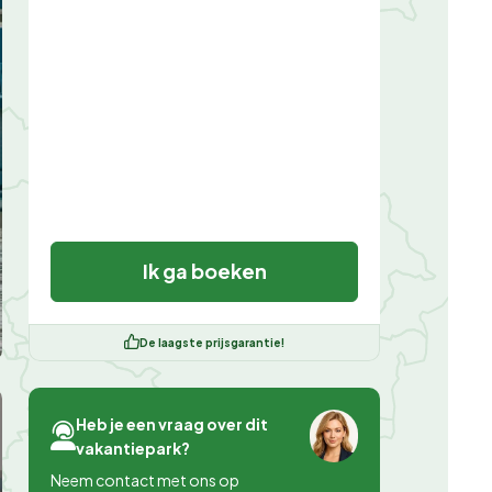
Ik ga boeken
De laagste prijsgarantie!
Heb je een vraag over dit
vakantiepark?
Neem contact met ons op