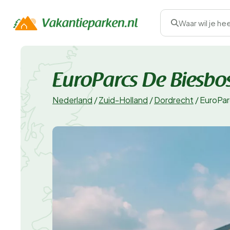
Waar wil je he
EuroParcs De Biesbo
Nederland
/
Zuid-Holland
/
Dordrecht
/
EuroPar