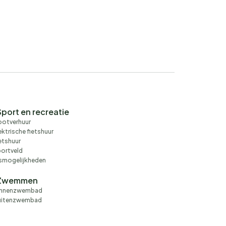
Sport en recreatie
otverhuur
ektrische fietshuur
etshuur
ortveld
smogelijkheden
Zwemmen
innenzwembad
uitenzwembad