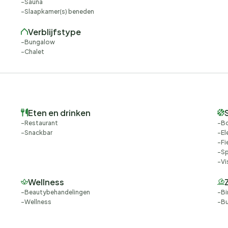
Sauna
Slaapkamer(s) beneden
Verblijfstype
Bungalow
Chalet
Eten en drinken
Restaurant
Bo
Snackbar
El
Fi
Sp
Vi
Wellness
Beautybehandelingen
B
Wellness
B