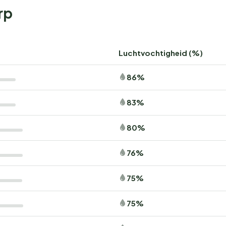
rp
Luchtvochtigheid (%)
86%
83%
80%
76%
75%
75%