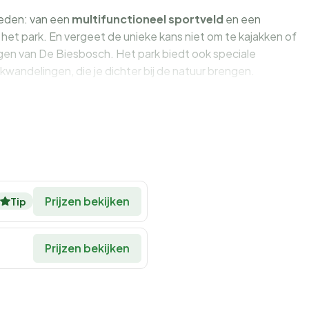
kheden: van een
multifunctioneel sportveld
en een
het park. En vergeet de unieke kans niet om te kajakken of
gen van De Biesbosch. Het park biedt ook speciale
ukwandelingen, die je dichter bij de natuur brengen.
park
nen in het parkrestaurant met terras, waar een gevarieerd
le hap is er een snackbar met lekkernijen zoals friet en
s wat je nodig hebt voor een zelfbereide maaltijd, inclusief
g.
Prijzen bekijken
Tip
avonden en buffetten, en biedt ook vegetarische en
liteiten en streekproducten die je smaakpapillen zullen
Prijzen bekijken
oor elk gezelschap