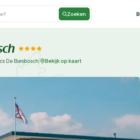
Zoeken
B
en?
sch
Bekijk op kaart
cs De Biesbosch
|