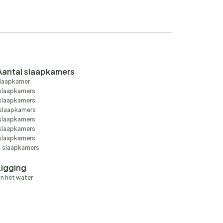
Aantal slaapkamers
slaapkamer
slaapkamers
slaapkamers
slaapkamers
slaapkamers
slaapkamers
slaapkamers
 slaapkamers
Ligging
n het water