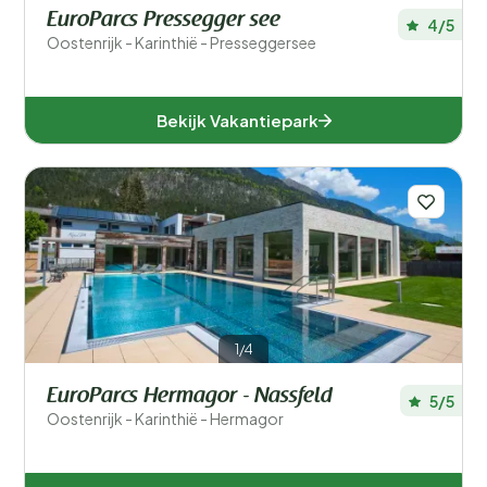
EuroParcs Pressegger see
4/5
Oostenrijk - Karinthië - Presseggersee
Sport en recreatie
Zwemmen
Bekijk Vakantiepark
Wellness
Ligging
Verblijfstype
Speciale voorkeuren
In de buurt
1/4
EuroParcs Hermagor - Nassfeld
Aanbieder
5/5
Oostenrijk - Karinthië - Hermagor
Faciliteiten accommodatie