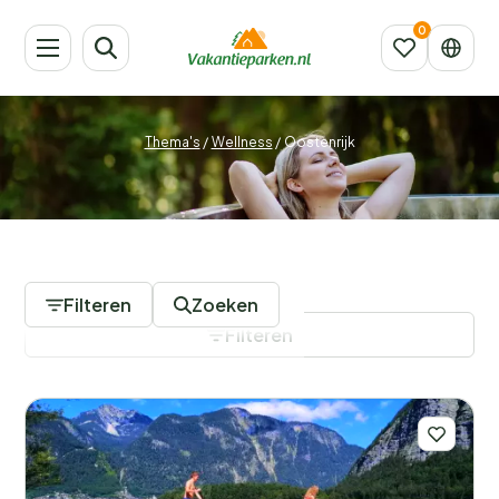
Thema's
/
Wellness
/
Oostenrijk
7 Vakantieparken
Filteren
Zoeken
Filteren
Filters opslaan