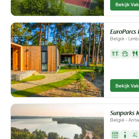
Bekijk Va
EuroParcs
België - Limb
Bekijk Va
Sunparks 
België - Ant