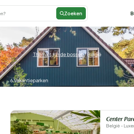
Zoeken
B
en?
Thema's
/
In de bossen
/
België
6 Vakantieparken
Center Par
België - Lux