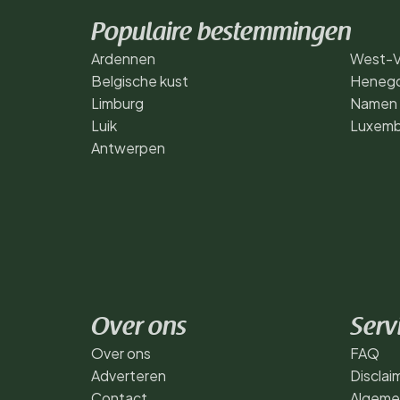
Populaire bestemmingen
Ardennen
West-V
Belgische kust
Heneg
Limburg
Namen
Luik
Luxemb
Antwerpen
Over ons
Serv
Over ons
FAQ
Adverteren
Disclai
Contact
Algeme