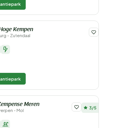
kantiepark
 Hoge Kempen
urg - Zutendaal
kantiepark
Kempense Meren
3/5
werpen - Mol