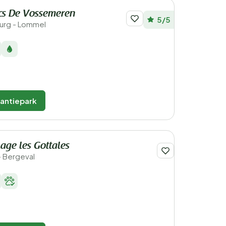
rcs De Vossemeren
5/5
burg - Lommel
kantiepark
lage les Gottales
 - Bergeval