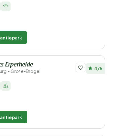
kantiepark
cs Erperheide
4/5
burg - Grote-Brogel
kantiepark