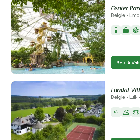
Center Pa
België - Lim
Bekijk Va
Landal Vil
België - Luik