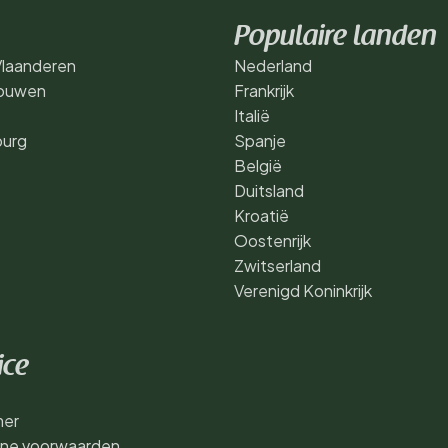
Populaire landen
laanderen
Nederland
ouwen
Frankrijk
Italië
urg
Spanje
België
Duitsland
Kroatië
Oostenrijk
Zwitserland
Verenigd Koninkrijk
ice
mer
ne voorwaarden